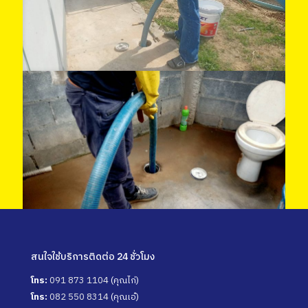
สนใจใช้บริการติดต่อ 24 ชั่วโมง
โทร:
091 873 1104
(คุณไก่)
โทร:
082 550 8314
(คุณเอ๋)